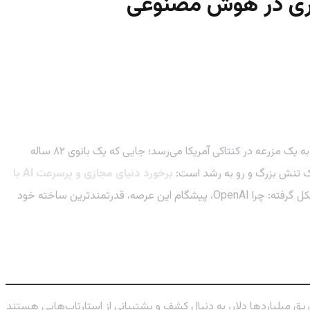
شاید عجیب به نظر برسد، اما داستان انقلاب هوش مصنوعی فقط در کدهای پیچیده و الگوریتم‌های پیشرفته خلاصه نمی‌شود. گاهی این داستان به یک مزرعه در کنتاکی آمریکا می‌رسد؛ جایی که یک بانوی ۸۲ ساله
یک تنش بزرگ و رو به رشد است:
برخورد دنیای مجازی و پرسرعت AI با
در حالی که سرمایه‌گذاران میلیاردها دلار به این حوزه تزریق می‌کنند، یک سوال بزرگ در ذهن همه شکل گرفته: چرا OpenAI، پیشگام این عرصه، قدرتمندترین ساخته خود
در حال تجربه یک «تب طلا»ی جدید است و نام این طلا، «هوش مصنوعی» است. شرکت‌های سرمایه‌گذاری جسورانه (VCs) با تزریق میلیاردها دلار، به دنبال کشف و پشتیبانی از استارتاپ‌هایی هستند