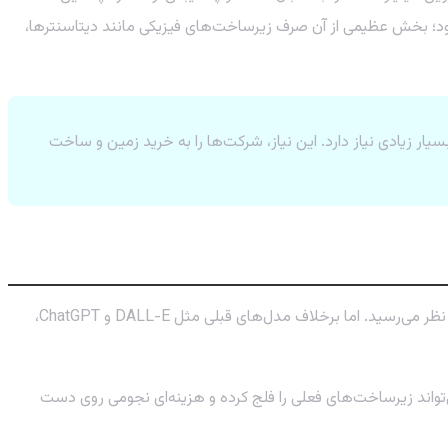
این سرمایه‌گذاری‌ها فقط به ساخت مدل‌های زبانی جدید مثل 🛒 خرید اکانت ChatGPT Plus محدود نمی‌شود؛ بخش عظیمی از آن صرف زیرساخت‌های فیزیکی مانند دیتاسنترها،
 Sora ساخته می‌شود، به توان پردازشی و انرژی بسیار زیادی نیاز دارد. این نیاز، شرکت‌ها را به خرید زمین و ساخت
وقتی OpenAI از مدل Sora رونمایی کرد، جهان تکنولوژی شگفت‌زده شد. توانایی تبدیل متن به ویدیوهای هایپررئالستیک، یک جهش کوانتومی به نظر می‌رسید. اما برخلاف مدل‌های قبلی مثل DALL-E و ChatGPT،
س میلیونی، می‌تواند زیرساخت‌های فعلی را فلج کرده و هزینه‌ای نجومی روی دست