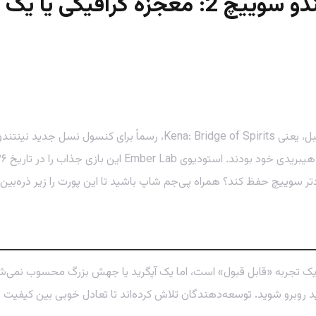
تر سوییچ حفظ کند؟ همراه پی‌جم شاپ باشید تا این پورت را زیر ذره‌بین ب
ید روبرو شوید. توسعه‌دهندگان تلاش کرده‌اند تا تعادل خوبی بین کیفیت بص