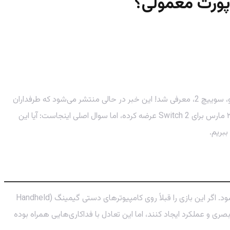
بالاخره سکوت خبری شکست و یکی از زیباترین بازی‌های مستقل نسل قبل، یعنی Kena: Bridge of Spirits، رسماً برای کنسول نسل جدید نینتندو، سوییچ 2، معرفی شد! این خبر در حالی منتشر می‌شود که طرفداران
نینتندو مدت‌ها منتظر پورت‌های باکیفیت از بازی‌های بزرگ روی کنسول هیبریدی خود بودند. استودیوی Ember Lab این بازی جذاب را در تاریخ ۲۶ مارس برای Switch 2 عرضه کرده، اما سوال اصلی اینجاست: آیا این
بریم.
صادقانه بگوییم، پورت Kena: Bridge of Spirits روی نینتندو سوییچ 2 یک تجربه «قابل قبول» است، اما یک آپگرید یا جهش بزرگ محسوب نمی‌شود. اگر این بازی را قبلاً روی کامپیوترهای دستی گیمینگ (Handheld
ری و عملکرد ایجاد کنند، اما این تعادل با فداکاری‌هایی همراه بوده