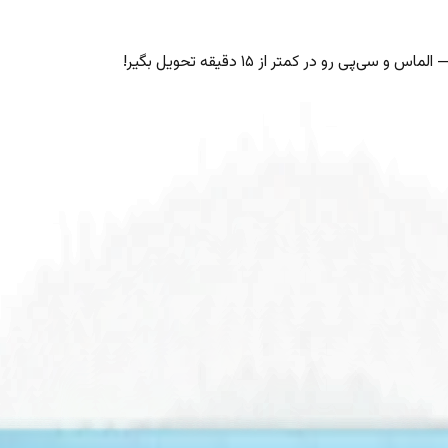
‌پی رو در کمتر از ۱۵ دقیقه تحویل بگیر!