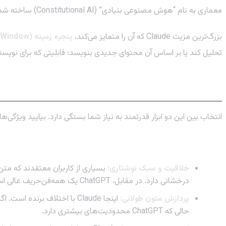
معماری به نام “هوش مصنوعی بنیادی” (Constitutional AI) ساخته شده که به آن کمک می‌کند تا از تولید محتوای مضر یا مغرضانه خودداری کند و پاسخ‌هایی اخلاقی‌تر ارائه دهد.
بزرگ‌ترین مزیت Claude که آن را متمایز می‌کند،
پنجره زمینه (Context Window)
تحلیل کند یا بر اساس آن محتوای جدیدی بنویسد؛ قابلیتی که برای نو
Claude یا ChatGPT: بهترین ابزار برای نویسندگی کدام است؟
انتخاب بین این دو ابزار قدرتمند به نیاز شما بستگی دارد. بیایید ویژگی‌
مقایسه رو در رو: نبرد غول‌های هوش مصنوعی
خلاقیت و سبک نوشتاری:
درخشانی دارد. در مقابل، ChatGPT یک همه‌فن‌حریف عالی است که در تولید انواع محتوا از کدنویسی تا مقالات علمی، سریع و کارآمد عمل می‌کند.
پردازش متون طولانی:
حالی که ChatGPT محدودیت‌های بیشتری دارد.