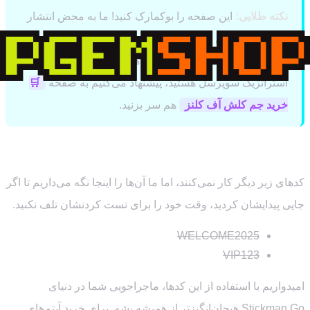
نکته طلایی:
این صفحه را بوکمارک کنید! ما به محض انتشار
کدهای جدید، این لیست را آپدیت می‌کنیم تا شما اولین نفری
باشید که از آن‌ها استفاده می‌کند. همچنین اگر اهل بازی‌های
استراتژیک سوپرسل هستید، پیشنهاد می‌کنیم به صفحه
🛒
خرید جم کلش آف کلنز
هم سر بزنید.
کدهای منقضی شده
کدهای زیر دیگر کار نمی‌کنند، اما ما آن‌ها را اینجا نگه می‌داریم تا اگر
جایی پیدایشان کردید، وقت خود را برای تست کردنشان تلف نکنید.
WELCOME2025
VIP123
امیدواریم با استفاده از این کدها، ماجراجویی شما در دنیای
Stickman Go هیجان‌انگیزتر از همیشه بشه. برای خرید آیتم‌های