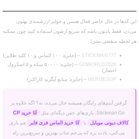
اردیبهشت ۱۴۰۵)
این کدها در حال حاضر فعال هستن و جوایز ارزشمندی بهتون
می‌دن. فقط یادتون باشه که سریع ازشون استفاده کنید چون ممکنه
هر لحظه منقضی بشن!
STICKMAN777
– (جایزه: ۱۰۰ الماس و ۱۰ کلید طلایی)
GOWORLD2026
– (جایزه: ۵۰۰۰۰ سکه و ۵ اسکرول
احضار)
HEROESUP
– (جایزه: منابع آپگرید کاراکتر)
گرفتن آیتم‌های رایگان همیشه حال می‌ده، نه؟ اگه علاوه بر
Stickman Go، بازی‌های خفن دیگه‌ای مثل
🛒 خرید CP
کالاف دیوتی موبایل
یا
🛒 خرید الماس فری فایر
هم بازی
می‌کنی، یادت نره که پی‌جم شاپ بهترین و سریع‌ترین راه