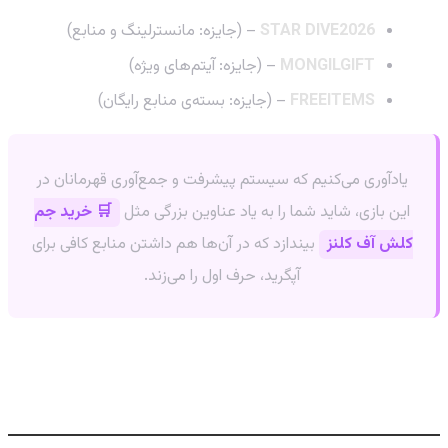
STAR DIVE2026
– (جایزه: مانسترلینگ و منابع)
MONGILGIFT
– (جایزه: آیتم‌های ویژه)
FREEITEMS
– (جایزه: بسته‌ی منابع رایگان)
یادآوری می‌کنیم که سیستم پیشرفت و جمع‌آوری قهرمانان در
این بازی، شاید شما را به یاد عناوین بزرگی مثل
🛒 خرید جم
کلش آف کلنز
بیندازد که در آن‌ها هم داشتن منابع کافی برای
آپگرید، حرف اول را می‌زند.
چگونه کدهای Mongil: Star Dive را وارد
کنیم؟