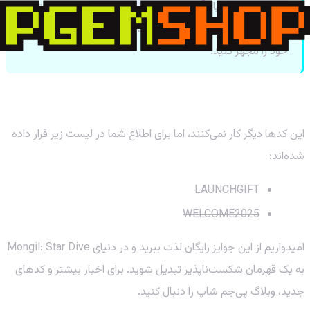
دیوتی موبایل
یا
🛒 خرید الماس فری فایر
هستید، حتما
به فروشگاه پی‌جم شاپ سر بزنید تا با بهترین قیمت‌ها، اکانت
خود را مجهز کنید!
کدهای منقضی شده
این کدها دیگر کار نمی‌کنند، اما برای اطلاع شما در لیست زیر قرار داده
شده‌اند:
LAUNCHGIFT
WELCOME2025
امیدواریم از این جوایز رایگان لذت ببرید و در دنیای Mongil: Star Dive
به یک قهرمان شکست‌ناپذیر تبدیل شوید. برای اخبار بیشتر و کدهای
جدید، وبلاگ پی‌جم شاپ را دنبال کنید.