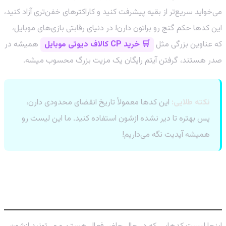
می‌خواید سریع‌تر از بقیه پیشرفت کنید و کاراکترهای خفن‌تری آزاد کنید،
این کدها حکم گنج رو براتون دارن! در دنیای رقابتی بازی‌های موبایل،
که عناوین بزرگی مثل
🛒 خرید CP کالاف دیوتی موبایل
همیشه در
صدر هستند، گرفتن آیتم رایگان یک مزیت بزرگ محسوب میشه.
نکته طلایی:
این کدها معمولاً تاریخ انقضای محدودی دارن،
پس بهتره تا دیر نشده ازشون استفاده کنید. ما این لیست رو
همیشه آپدیت نگه می‌داریم!
لیست کدهای فعال Cookie Run:
OvenSmash (آپدیت اردیبهشت ۱۴۰۵)