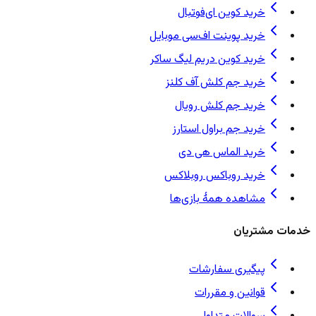
خرید کوین ای‌فوتبال
خرید پوینت اف‌سی موبایل
خرید کوین دریم لیگ ساکر
خرید جم کلش آف کلنز
خرید جم کلش رویال
خرید جم براول استارز
خرید الماس هی دی
خرید روباکس روبلاکس
مشاهده همهٔ بازی‌ها
خدمات مشتریان
پیگیری سفارشات
قوانین و مقررات