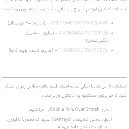
اینجا لیست کدهایی که در حال حاضر فعال هستن و می‌تونید ازشون
استفاده کنید رو آوردیم. سریع وارد بازی بشید و جایزه‌هاتون رو بگیرید:
WELCOMETOCOOKIELAND
– (جایزه: ۳۰۰ کریستال)
OVENSMAHSUPERFUN
– (جایزه: ۱۰۰۰ سکه
رنگین‌کمانی)
THANKYOUFROMDEVS
– (جایزه: ۵ عدد بلیط گاچا)
چطور کدهای هدیه را در بازی وارد کنیم؟
استفاده از این کدها خیلی ساده‌ است. فقط کافیه مراحل زیر رو دنبال
کنید تا جوایزتون مستقیم به اکانتتون واریز بشه:
بازی Cookie Run: OvenSmash را اجرا کنید.
وارد بخش تنظیمات (Settings) بشید که معمولاً با آیکون
چرخ‌دنده نشون داده می‌شه.