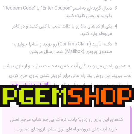
دنبال گزینه‌ای به اسم “Enter Coupon” یا “Redeem Code”
بگردید و روش کلیک کنید.
یکی از کدهای بالا رو با دقت تایپ یا کپی کنید و در کادر
مربوطه وارد کنید.
دکمه تأیید (Confirm/Claim) رو بزنید و تمام! جوایز به
صندوق ورودی (Mailbox) شما ارسال می‌شن.
به همین راحتی می‌تونید کلی آیتم خفن به دست بیارید و از بازی بیشتر
لذت ببرید. این روش یک راه عالی برای قوی‌تر شدن بدون خرج کردن
پول واقعیه، هرچند برای بازی‌های دیگه مثل
🛒 خرید الماس فری
فایر
، همیشه راه‌های سریع و مطمئنی برای پیشرفت وجود داره.
کدهای این بازی رو زدی؟ یادت نره که پی‌جم شاپ مرجع اصلی
خرید آیتم‌های درون‌برنامه‌ای برای تمام بازی‌های محبوب