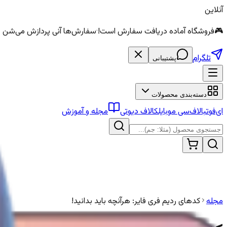
آنلاین
🎮
فروشگاه آماده دریافت سفارش است!
·
سفارش‌ها آنی پردازش می‌شن — الماس و سی
تلگرام
پشتیبانی
دسته‌بندی محصولات
ای‌فوتبال
اف‌سی موبایل
کالاف دیوتی
مجله و آموزش
مجله
کدهای ردیم فری فایر: هرآنچه باید بدانید!