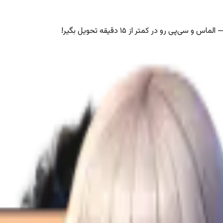
‌پی رو در کمتر از ۱۵ دقیقه تحویل بگیر!