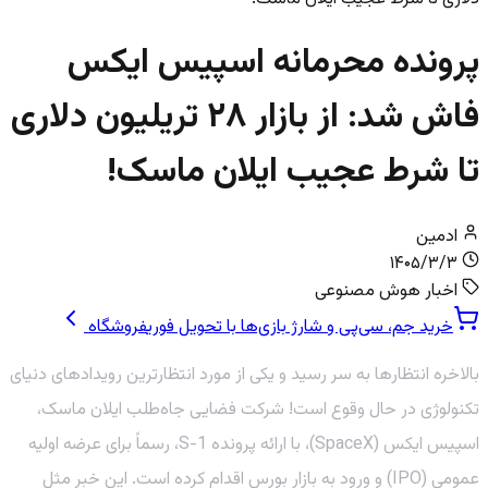
پرونده محرمانه اسپیس ایکس
فاش شد: از بازار ۲۸ تریلیون دلاری
تا شرط عجیب ایلان ماسک!
ادمین
۱۴۰۵/۳/۳
اخبار هوش مصنوعی
خرید جم، سی‌پی و شارژ بازی‌ها با تحویل فوری
فروشگاه
بالاخره انتظارها به سر رسید و یکی از مورد انتظارترین رویدادهای دنیای
تکنولوژی در حال وقوع است! شرکت فضایی جاه‌طلب ایلان ماسک،
اسپیس ایکس (SpaceX)، با ارائه پرونده S-1، رسماً برای عرضه اولیه
عمومی (IPO) و ورود به بازار بورس اقدام کرده است. این خبر مثل