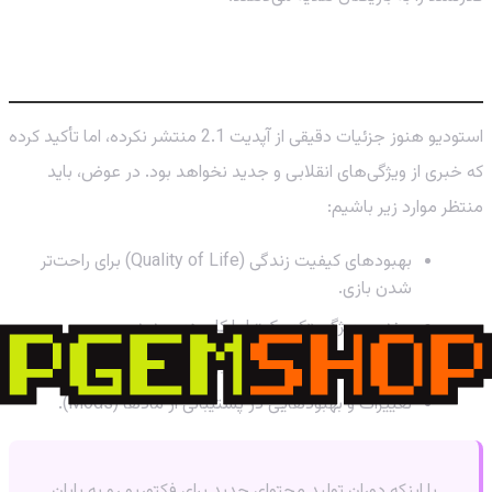
در آپدیت 2.1 منتظر چه چیزهایی باشیم؟
استودیو هنوز جزئیات دقیقی از آپدیت 2.1 منتشر نکرده، اما تأکید کرده
که خبری از ویژگی‌های انقلابی و جدید نخواهد بود. در عوض، باید
منتظر موارد زیر باشیم:
بهبودهای کیفیت زندگی (Quality of Life) برای راحت‌تر
شدن بازی.
چندین ویژگی «کوچک» اما کاربردی جدید.
پولیش نهایی، رفع باگ‌ها و بهینه‌سازی‌های کلی.
تغییرات و بهبودهایی در پشتیبانی از مادها (Mods).
با اینکه دوران تولید محتوای جدید برای فکتوریو رو به پایان