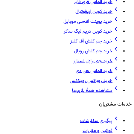
خرید الماس فری فایر
خرید کوین ای‌فوتبال
خرید پوینت اف‌سی موبایل
خرید کوین دریم لیگ ساکر
خرید جم کلش آف کلنز
خرید جم کلش رویال
خرید جم براول استارز
خرید الماس هی دی
خرید روباکس روبلاکس
مشاهده همهٔ بازی‌ها
خدمات مشتریان
پیگیری سفارشات
قوانین و مقررات