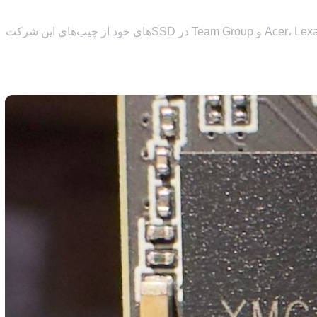
شاید اسم YMTC به گوشتان آشنا نباشد، اما احتمالاً همین الان هم دارید از محصولاتشان استفاده می‌کنید! بسیاری از برندهای معروف مثل Acer، Lexar و Team Group در SSDهای خود از چیپ‌های این شرکت