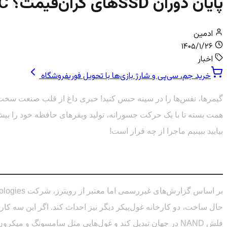
پایان دوران SSDهای گران‌قیمت؟ YMTC چین تولید خود را دو برابر می‌کند!
ادمین
۱۴۰۵/۱/۲۶
اخبار
خرید جم، سی‌پی و شارژ بازی‌ها با تحویل فوری
فروشگاه
همت بسته تا با یک حرکت جسورانه، تولید ویفرهای حافظه خود را بیش از دو برابر کند.
بیایید ببینیم ماجرا از چه قرار است!
نقشه بزرگ YMTC: تسخیر بازار با تولید انبوه!
فلش NAND در جهان تبدیل کند و غول‌هایی مثل سامسونگ و میکرون را به چالش بکشد.