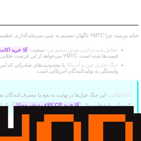
چرا حالا؟ جنگ تراشه‌ها و عطش هوش مصنو
شاید بپرسید چرا YMTC ناگهان تصمیم به چنین سرمایه‌گذاری عظیمی گرفته است. دو دلیل اصلی پشت این ماجرا وجود دارد:
عطش سیری‌ناپذیر هوش مصنوعی:
صنعت
🛒 خرید اکا
قیمت‌ها شده است. YMTC می‌خواهد از این فرصت طلایی استفاده کند.
جنگ تجاری چین و آمریکا:
وابستگی به تولیدکنندگان آمریکایی است.
نکته طلایی:
این جنگ غول‌ها در نهایت به نفع ما مصرف‌کنندگان تما
کنید تا در بازی‌هایی مثل
🛒 خرید CP کالاف دیوتی موبایل
، یک ل
چه زمانی منتظر SSDهای ارزان باشیم؟