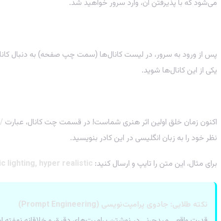
می‌شود که با پذیرفتن آن، وارد سرور خواهید شد.
گام سوم: پیدا کردن کانال‌های تازه‌کاران (Newbies)
پس از ورود به سرور، در لیست کانال‌ها (سمت چپ صفحه) به دنبال کانال
یکی از این کانال‌ها شوید.
گام چهارم: ارسال اولین فرمان با /imagine
اکنون زمان خلق اولین اثر هنری شماست! در قسمت چت کانال، عبارت
/imagine
نظر خود را به زبان انگلیسی در این کادر بنویسید.
برای مثال، این متن را تایپ و ارسال کنید:
 lighting, hyper realistic
نکته طلایی: جادوی پرامپت‌نویسی (Prompt Engineering)
قدرت واقعی میدجرنی در نوشتن پرامپت‌های دقیق و خلاقانه نهفته اس