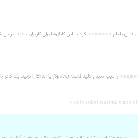
‌هایی با نام
#newbies
بگردید. این کانال‌ها برای کاربران جدید طراحی شد
را تایپ کنید و کلید فاصله (Space) یا Enter را بزنید. یک کادر با عنوان
a cute robot waving, cinematic
ت. هرچه جزئیات بیشتری ارائه دهید، نتیجه بهتری خواهید گرفت. سعی کن