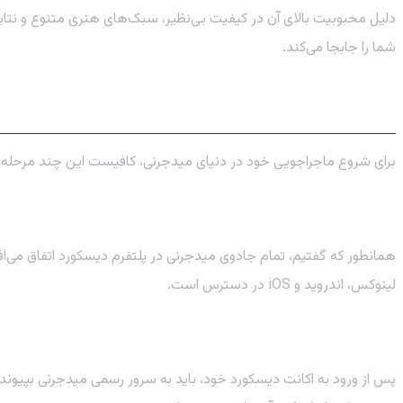
دلیل محبوبیت بالای آن در کیفیت بی‌نظیر، سبک‌های هنری متنوع و نتای
شما را جابجا می‌کند.
ورود به Midjourney: آموزش گام به گام شروع کار
برای شروع ماجراجویی خود در دنیای میدجرنی، کافیست این چند مرحله سا
گام اول: ساخت اکانت دیسکورد (Discord)
لینوکس، اندروید و iOS در دسترس است.
گام دوم: پیوستن به سرور رسمی Midjourney
پس از ورود به اکانت دیسکورد خود، باید به سرور رسمی میدجرنی بپیوندید. برای این کار به و