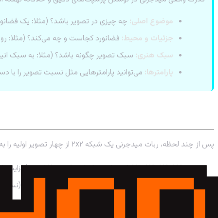
موضوع اصلی:
چه چیزی در تصویر باشد؟ (مثلا: یک فضانور
جزئیات و محیط:
فضانورد کجاست و چه می‌کند؟ (مثلا: روی
سبک هنری:
سبک تصویر چگونه باشد؟ (مثلا: به سبک انیم
پارامترها:
می‌توانید پارامترهایی مثل نسبت تصویر را با دس
درک گزینه‌ها: Upscale و Variation
پس از چند لحظه، ربات میدجرنی یک شبکه ۲x۲ از چهار تصویر اولیه را به شما تحویل می‌دهد. زیر این تصاویر، چندین دکمه وجود دارد:
U1, U2, U3, U4:
این دکمه‌ها برای
Upscale
کردن (افزایش کیفیت و اندازه
V1, V2, V3, V4:
این دکمه‌ها برای ساخت
Variation
(نسخه‌ه
دکمه 🔄 (Reroll):
با زدن این دکمه، ربات مجدداً پرامپت شما ر