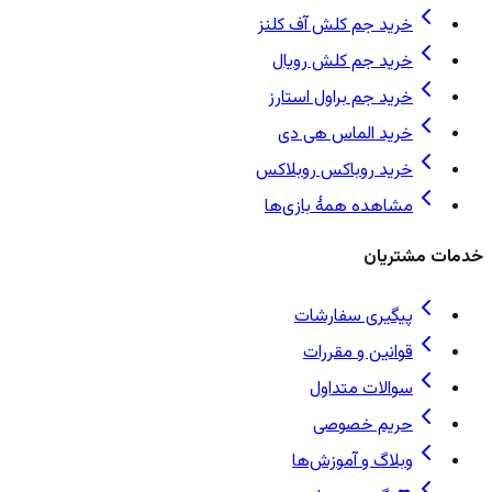
خرید جم کلش آف کلنز
خرید جم کلش رویال
خرید جم براول استارز
خرید الماس هی دی
خرید روباکس روبلاکس
مشاهده همهٔ بازی‌ها
خدمات مشتریان
پیگیری سفارشات
قوانین و مقررات
سوالات متداول
حریم خصوصی
وبلاگ و آموزش‌ها