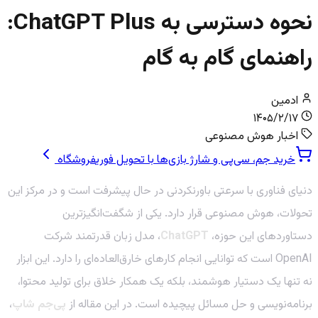
نحوه دسترسی به ChatGPT Plus:
راهنمای گام به گام
ادمین
۱۴۰۵/۲/۱۷
اخبار هوش مصنوعی
خرید جم، سی‌پی و شارژ بازی‌ها با تحویل فوری
فروشگاه
دنیای فناوری با سرعتی باورنکردنی در حال پیشرفت است و در مرکز این
تحولات، هوش مصنوعی قرار دارد. یکی از شگفت‌انگیزترین
دستاوردهای این حوزه،
ChatGPT
، مدل زبان قدرتمند شرکت
OpenAI است که توانایی انجام کارهای خارق‌العاده‌ای را دارد. این ابزار
نه تنها یک دستیار هوشمند، بلکه یک همکار خلاق برای تولید محتوا،
برنامه‌نویسی و حل مسائل پیچیده است. در این مقاله از
پی‌جم شاپ
،