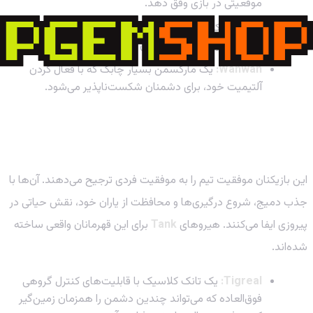
موقعیتی در بازی وفق دهد.
Claude:
کلود با سرعت حمله بالا و قابلیت جابجایی عالی،
می‌تواند در درگیری‌های تیمی ویرانگر باشد.
Wanwan:
یک مارکسمن بسیار چابک که با فعال کردن
آلتیمیت خود، برای دشمنان شکست‌ناپذیر می‌شود.
سبک فداکار و تیمی (Team-Oriented): ستون‌های
استوار تیم
این بازیکنان موفقیت تیم را به موفقیت فردی ترجیح می‌دهند. آن‌ها با
جذب دمیج، شروع درگیری‌ها و محافظت از یاران خود، نقش حیاتی در
پیروزی ایفا می‌کنند. هیروهای
Tank
برای این قهرمانان واقعی ساخته
شده‌اند.
Tigreal:
یک تانک کلاسیک با قابلیت‌های کنترل گروهی
فوق‌العاده که می‌تواند چندین دشمن را همزمان زمین‌گیر