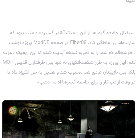
کنید!
استقبال طوفانی و یک سورپرایز ویژه: مرحله گمشده!
استقبال جامعه گیمرها از این ریمیک آنقدر گسترده و مثبت بود که
سازنده‌اش را غافلگیر کرد. Elber88 در صفحه ModDB پروژه نوشت:
«خوشحالم که شما را به تجربه نسخه آپدیت شده ۱.۱ این ریمیک دعوت
کنم. این پروژه به طرز شگفت‌انگیزی نه تنها بین طرفداران قدیمی MOH
بلکه بین بازیکنان عادی هم محبوب شد و همین به من انگیزه داد تا
در وقت آزادم، کار را برای جامعه گیمرها ادامه دهم.»