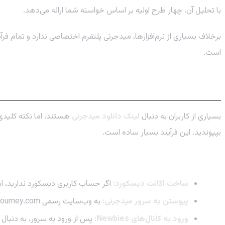
با تحلیل آن، چهار طرح اولیه بر اساس خواسته شما ارائه می‌دهد.
برخلاف بسیاری از نرم‌افزارها، میدجرنی پلتفرم اختصاصی ندارد و تمام 
است.
لینک دانلود میدجرنی: دسترسی سریع به دنی
بسیاری از کاربران به دنبال
لینک دانلود میدجرنی
هستند، اما نکته کلیدی
بپیوندید. این فرآیند بسیار ساده است.
راهنمای قدم به قدم شروع کار با میدجرنی
ساخت اکانت دیسکورد:
اگر حساب کاربری دیسکورد ندارید، اب
پیوستن به سرور میدجرنی:
به وب‌سایت رسمی Midjourney.com مراجعه کرده و روی گزینه “Join the Beta” کلیک کنید تا دعوت‌نامه پیوستن به سرور دیسکورد برای شما ارسال شود.
ورود به کانال‌های Newbies:
پس از ورود به سرور، به دنبال کانال‌هایی با نام “newbies” یا “getting-started” بگردی