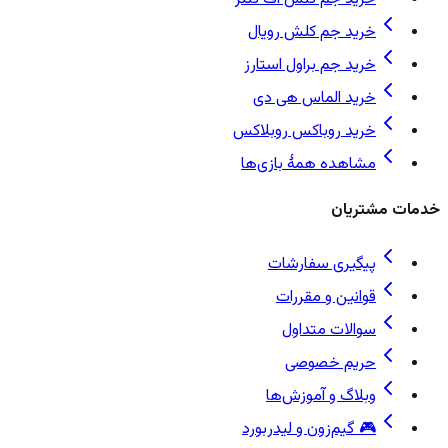
خرید جم کلش رویال
خرید جم براول استارز
خرید الماس هی دی
خرید روباکس روبلاکس
مشاهده همهٔ بازی‌ها
خدمات مشتریان
پیگیری سفارشات
قوانین و مقررات
سوالات متداول
حریم خصوصی
وبلاگ و آموزش‌ها
🎮 گیم‌زون و لیدربورد