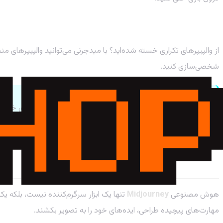
ساخت والپیپر و محتوای بصری
از والپیپرهای تکراری خسته شده‌اید؟ با میدجرنی می‌توانید والپیپرهای
شخصی‌سازی کنید.
نکته طلایی:
(مثلاً Wide-angle shot) و پالت رنگی اشاره کنید تا هوش مصنوعی دقیقاً همان چیزی را که در ذهن دارید خلق کند.
جمع‌بندی: آینده خلق محتوا در دستان شماس
هوش مصنوعی
Midjourney
تنها یک ابزار سرگرم‌کننده نیست، بلکه یک
مهارت‌های پیچیده طراحی، ایده‌های خود را به تصویر بکشند.