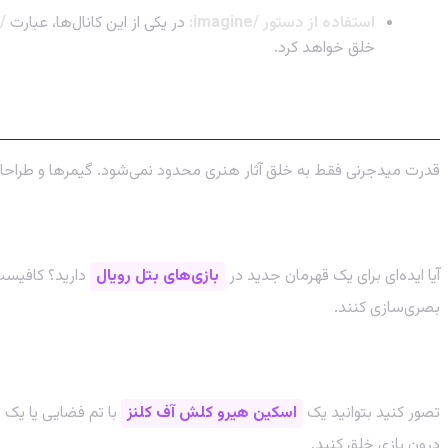
استفاده از دستور /imagine:
در یکی از این کانال‌ها، عبارت
/imagine
خلق خواهد کرد.
کاربردهای شگفت‌انگیز میدجرنی برای گیمرها
قدرت میدجرنی فقط به خلق آثار هنری محدود نمی‌شود. گیمرها و طراحان باز
خلق کانسپت آرت و کاراکتر
آیا ایده‌ای برای یک قهرمان جدید در
بازی‌های بتل رویال
دارید؟ کافیست 
بصری‌سازی کنند.
طراحی اسکین و آیتم‌های سفارشی
تصور کنید بتوانید یک
اسکین هیرو کلش آف کلنز
با تم فضایی یا یک ش
درون بازی خلق کنید.