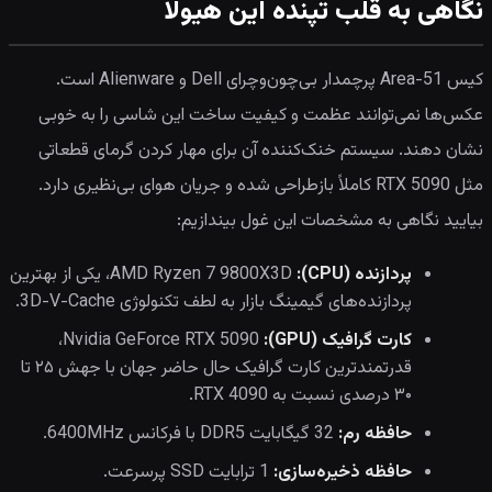
نگاهی به قلب تپنده این هیولا
کیس Area-51 پرچمدار بی‌چون‌وچرای Dell و Alienware است.
عکس‌ها نمی‌توانند عظمت و کیفیت ساخت این شاسی را به خوبی
نشان دهند. سیستم خنک‌کننده آن برای مهار کردن گرمای قطعاتی
مثل RTX 5090 کاملاً بازطراحی شده و جریان هوای بی‌نظیری دارد.
بیایید نگاهی به مشخصات این غول بیندازیم:
پردازنده (CPU):
AMD Ryzen 7 9800X3D، یکی از بهترین
پردازنده‌های گیمینگ بازار به لطف تکنولوژی 3D-V-Cache.
کارت گرافیک (GPU):
Nvidia GeForce RTX 5090،
قدرتمندترین کارت گرافیک حال حاضر جهان با جهش ۲۵ تا
۳۰ درصدی نسبت به RTX 4090.
حافظه رم:
32 گیگابایت DDR5 با فرکانس 6400MHz.
حافظه ذخیره‌سازی:
1 ترابایت SSD پرسرعت.