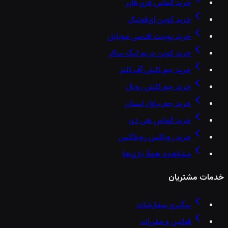
خرید الماس فری فایر
خرید کوین ای‌فوتبال
خرید پوینت اف‌سی موبایل
خرید کوین دریم لیگ ساکر
خرید جم کلش آف کلنز
خرید جم کلش رویال
خرید جم براول استارز
خرید الماس هی دی
خرید روباکس روبلاکس
مشاهده همهٔ بازی‌ها
خدمات مشتریان
پیگیری سفارشات
قوانین و مقررات