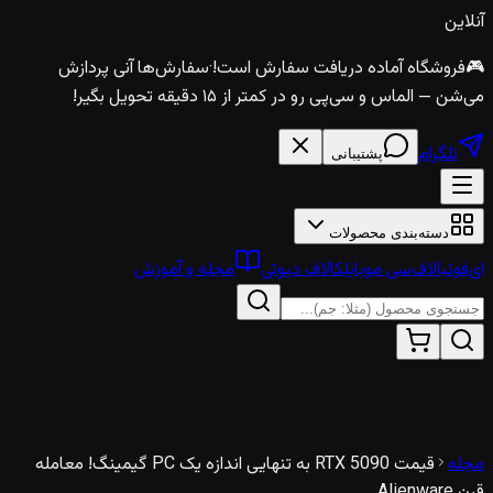
آنلاین
🎮
فروشگاه آماده دریافت سفارش است!
·
سفارش‌ها آنی پردازش
می‌شن — الماس و سی‌پی رو در کمتر از ۱۵ دقیقه تحویل بگیر!
تلگرام
پشتیبانی
دسته‌بندی محصولات
ای‌فوتبال
اف‌سی موبایل
کالاف دیوتی
مجله و آموزش
مجله
قیمت RTX 5090 به تنهایی اندازه یک PC گیمینگ! معامله
قرن Alienware