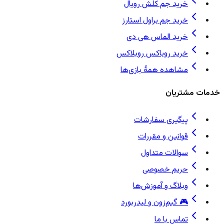
خرید جم کلش رویال
خرید جم براول استارز
خرید الماس هی دی
خرید روباکس روبلاکس
مشاهده همهٔ بازی‌ها
خدمات مشتریان
پیگیری سفارشات
قوانین و مقررات
سوالات متداول
حریم خصوصی
وبلاگ و آموزش‌ها
🎮 گیم‌زون و لیدربورد
تماس با ما