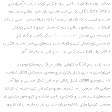
یادتونه اون لحظه‌ای که با کلی غرور فکر می‌کردید دارید به آخرای بازی
Baldur’s Gate 3 نزدیک می‌شید، اما یهو وارد شهر عظیم پرده سوم
شدید و فهمیدید که تازه اول راهید؟ ما که دقیقاً یادمونه! خیلی از ما با
افتخار به دوستامون اعلام کردیم که «دیگه چیزی تا تموم کردنش
نمونده»، ولی بعدش
۱۰۰ ساعت دیگه
درگیر گشت و گذار توی
کوچه‌پس‌کوچه‌های شهر و انجام ماموریت‌های بی‌شمار شدیم. انگار دو
تا اکت اول، فقط دست‌گرمی بودن برای این غول مرحله آخر!
پرده اول و دوم BG3 به تنهایی اونقدر بزرگ و پرمحتوا بودن که
می‌تونستن یه بازی کامل باشن. برای همین، هیچکس انتظار نداشت
که استودیوی Larian فصل پایانی رو به این شکل حماسی و غول‌آسا
طراحی کنه. بعضی از ما گیمرها جوری درگیر این شهر شدیم که تک‌تک
سبدهای فاسد شده رو گشتیم و با هر جنبنده‌ای توی شهر چندین بار
صحبت کردیم! وقتی بالاخره دروازه بالدر رو نجات دادیم، زمان بازیمون