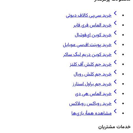
خرید سی‌پی کالاف دیوتی
خرید الماس فری فایر
خرید کوین ای‌فوتبال
خرید پوینت اف‌سی موبایل
خرید کوین دریم لیگ ساکر
خرید جم کلش آف کلنز
خرید جم کلش رویال
خرید جم براول استارز
خرید الماس هی دی
خرید روباکس روبلاکس
مشاهده همهٔ بازی‌ها
خدمات مشتریان