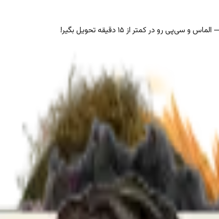
‌پی رو در کمتر از ۱۵ دقیقه تحویل بگیر!