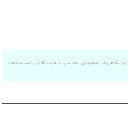
 فروشگاهی قرار ندهید. پی جم شاپ با رعایت بالاترین استانداردهای