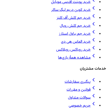
خرید پوینت اف‌سی موبایل
خرید کوین دریم لیگ ساکر
خرید جم کلش آف کلنز
خرید جم کلش رویال
خرید جم براول استارز
خرید الماس هی دی
خرید روباکس روبلاکس
مشاهده همهٔ بازی‌ها
خدمات مشتریان
پیگیری سفارشات
قوانین و مقررات
سوالات متداول
حریم خصوصی