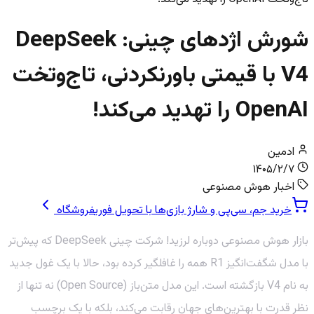
شورش اژدهای چینی: DeepSeek
V4 با قیمتی باورنکردنی، تاج‌وتخت
OpenAI را تهدید می‌کند!
ادمین
۱۴۰۵/۲/۷
اخبار هوش مصنوعی
خرید جم، سی‌پی و شارژ بازی‌ها با تحویل فوری
فروشگاه
بازار هوش مصنوعی دوباره لرزید! شرکت چینی DeepSeek که پیش‌تر
با مدل شگفت‌انگیز R1 همه را غافلگیر کرده بود، حالا با یک غول جدید
به نام V4 بازگشته است. این مدل متن‌باز (Open Source) نه تنها از
نظر قدرت با بهترین‌های جهان رقابت می‌کند، بلکه با یک برچسب