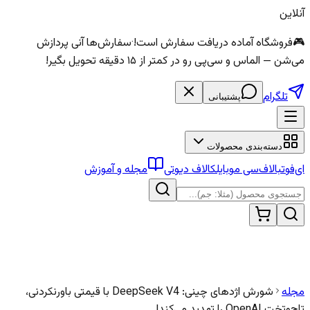
آنلاین
🎮
فروشگاه آماده دریافت سفارش است!
·
سفارش‌ها آنی پردازش
می‌شن — الماس و سی‌پی رو در کمتر از ۱۵ دقیقه تحویل بگیر!
تلگرام
پشتیبانی
دسته‌بندی محصولات
ای‌فوتبال
اف‌سی موبایل
کالاف دیوتی
مجله و آموزش
مجله
شورش اژدهای چینی: DeepSeek V4 با قیمتی باورنکردنی،
تاج‌وتخت OpenAI را تهدید می‌کند!