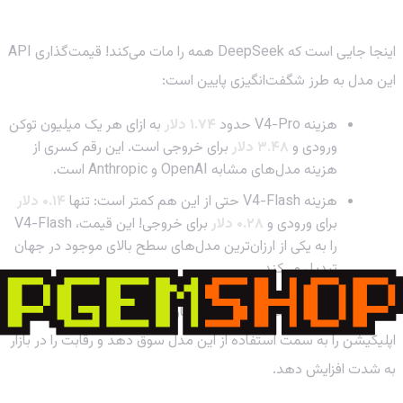
۲. قیمت‌گذاری که بازار را به چالش می‌کشد!
اینجا جایی است که DeepSeek همه را مات می‌کند! قیمت‌گذاری API
این مدل به طرز شگفت‌انگیزی پایین است:
هزینه V4-Pro حدود
۱.۷۴ دلار
به ازای هر یک میلیون توکن
ورودی و
۳.۴۸ دلار
برای خروجی است. این رقم کسری از
هزینه مدل‌های مشابه OpenAI و Anthropic است.
هزینه V4-Flash حتی از این هم کمتر است: تنها
۰.۱۴ دلار
برای ورودی و
۰.۲۸ دلار
برای خروجی! این قیمت، V4-Flash
را به یکی از ارزان‌ترین مدل‌های سطح بالای موجود در جهان
تبدیل می‌کند.
این استراتژی قیمت‌گذاری می‌تواند بسیاری از توسعه‌دهندگان
اپلیکیشن را به سمت استفاده از این مدل سوق دهد و رقابت را در بازار
به شدت افزایش دهد.