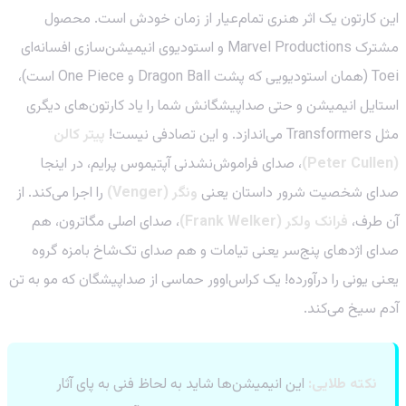
این کارتون یک اثر هنری تمام‌عیار از زمان خودش است. محصول
مشترک Marvel Productions و استودیوی انیمیشن‌سازی افسانه‌ای
Toei (همان استودیویی که پشت Dragon Ball و One Piece است)،
استایل انیمیشن و حتی صداپیشگانش شما را یاد کارتون‌های دیگری
مثل Transformers می‌اندازد. و این تصادفی نیست!
پیتر کالن
(Peter Cullen)
، صدای فراموش‌نشدنی آپتیموس پرایم، در اینجا
صدای شخصیت شرور داستان یعنی
ونگر (Venger)
را اجرا می‌کند. از
آن طرف،
فرانک ولکر (Frank Welker)
، صدای اصلی مگاترون، هم
صدای اژدهای پنج‌سر یعنی تیامات و هم صدای تک‌شاخ بامزه گروه
یعنی یونی را درآورده! یک کراس‌اوور حماسی از صداپیشگان که مو به تن
آدم سیخ می‌کند.
نکته طلایی:
این انیمیشن‌ها شاید به لحاظ فنی به پای آثار