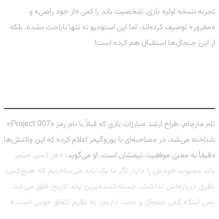
تجربه نسخه اولیه بازی، شخصیت باند را کمی «از خود راضی» و
«مغرور» توصیف کرده‌اند، اما این استودیو نه تنها ناراحت نشده، بلکه
از این جنجال‌ها استقبال هم کرده است!
یک باند بحث‌برانگیز: دقیقاً همان چیزی که
IO Interactive می‌خواهد!
تام مارچام، طراح ارشد مبارزات بازی که قبلاً با نام رمز «Project 007»
شناخته می‌شد، در مصاحبه‌ای با یوروگیمر اعلام کرده که این واکنش‌ها
دقیقاً به معنی موفقیت تیمشان است. او می‌گوید:
«هر کسی جیمز
باند محبوب خودش را دارد. اگر ما یک باند می‌ساختیم که هیچ‌کس
نظری درباره‌اش نداشت، خسته‌کننده‌ترین باند تاریخ خلق می‌شد.
پس اینکه کمی جنجال و بحث داریم، به نظرم اتفاق خوبی است.»