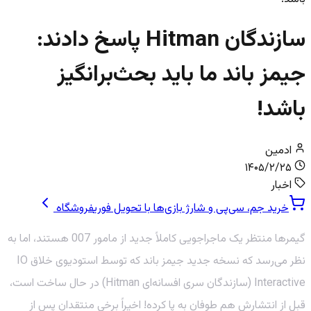
سازندگان Hitman پاسخ دادند:
جیمز باند ما باید بحث‌برانگیز
باشد!
ادمین
۱۴۰۵/۲/۲۵
اخبار
خرید جم، سی‌پی و شارژ بازی‌ها با تحویل فوری
فروشگاه
گیمرها منتظر یک ماجراجویی کاملاً جدید از مامور 007 هستند، اما به
نظر می‌رسد که نسخه جدید جیمز باند که توسط استودیوی خلاق IO
Interactive (سازندگان سری افسانه‌ای Hitman) در حال ساخت است،
قبل از انتشارش هم طوفان به پا کرده! اخیراً برخی منتقدان پس از