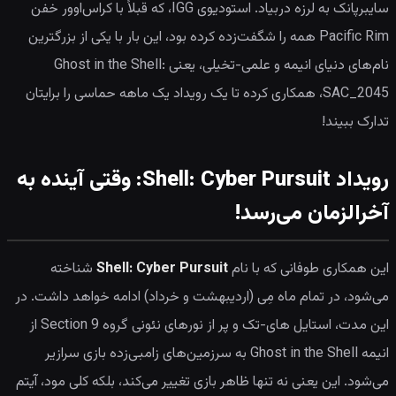
سایبرپانک به لرزه دربیاد. استودیوی IGG، که قبلاً با کراس‌اوور خفن
Pacific Rim همه را شگفت‌زده کرده بود، این بار با یکی از بزرگترین
نام‌های دنیای انیمه و علمی-تخیلی، یعنی Ghost in the Shell:
SAC_2045، همکاری کرده تا یک رویداد یک ماهه حماسی را برایتان
تدارک ببیند!
رویداد Shell: Cyber Pursuit: وقتی آینده به
آخرالزمان می‌رسد!
این همکاری طوفانی که با نام
Shell: Cyber Pursuit
شناخته
می‌شود، در تمام ماه مِی (اردیبهشت و خرداد) ادامه خواهد داشت. در
این مدت، استایل های-تک و پر از نورهای نئونی گروه Section 9 از
انیمه Ghost in the Shell به سرزمین‌های زامبی‌زده بازی سرازیر
می‌شود. این یعنی نه تنها ظاهر بازی تغییر می‌کند، بلکه کلی مود، آیتم