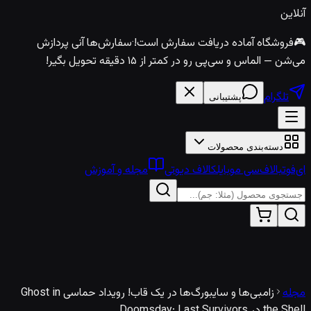
آنلاین
🎮
فروشگاه آماده دریافت سفارش است!
·
سفارش‌ها آنی پردازش
می‌شن — الماس و سی‌پی رو در کمتر از ۱۵ دقیقه تحویل بگیر!
تلگرام
پشتیبانی
دسته‌بندی محصولات
ای‌فوتبال
اف‌سی موبایل
کالاف دیوتی
مجله و آموزش
مجله
زامبی‌ها و سایبورگ‌ها در یک قاب! رویداد حماسی Ghost in
the Shell در Doomsday: Last Survivors