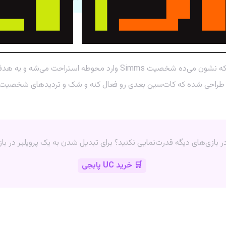
به محض اینکه رمز رو وارد کنید، یه میان‌پرده (cutscene) پخش می‌شه که ن
🛒 خرید UC پابجی