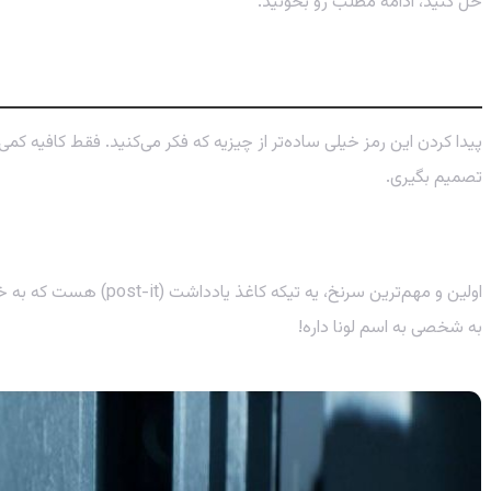
حل کنید، ادامه مطلب رو بخونید.
چطور سرنخ رمز را پیدا کنیم؟ قدم به قدم تا ه
پیدا کردن این رمز خیلی ساده‌تر از چیزیه که فکر می‌کنید. فقط کافیه ک
تصمیم بگیری.
قدم اول: نوشته مرموز روی مانیتور
اولین و مهم‌ترین سرنخ، یه تیکه کاغذ یادداشت (post-it) هست که به خود مانیتور کارتر چسبیده. روی این کاغذ کلمه
به شخصی به اسم لونا داره!