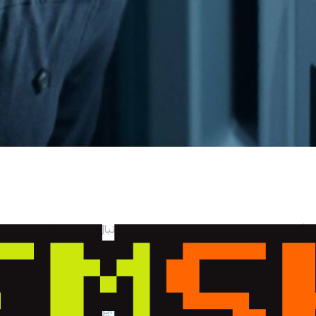
حالا از اتاق کارتر خارج بشید و به محوطه استراحت خدمه (Crew Quarters) برید. به سمت راست بپیچید و رو
“Luna’s Birthday”
(تولد لونا).