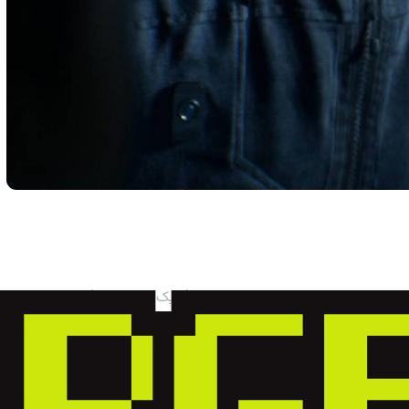
ی دیوار دنبال یه تقویم بگردید. به تقویم نزدیک بشید و باهاش تعامل کنید (کلیک چپ موس). تقویم ماه