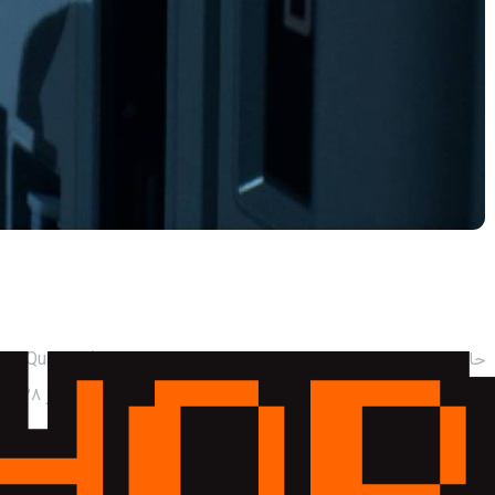
قدم دوم: تقویم سرنوشت‌ساز!
آگوست (August) رو به شما نشون میده. اگه دقت کنید، روی روز ۲۸ام با حروف درشت نوشته شده:
نکته طلایی:
حالا همه چیز مشخص شد! ماه آگوست ماه ۸ میلادی و روز تولد هم ۲۸ هست. پس رمز ما ترکیبی از این دو عدده: 28 و 08. به همین سادگی!