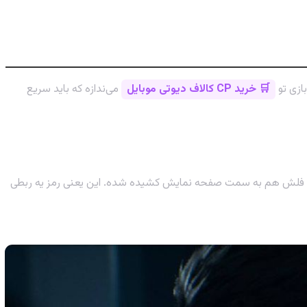
ازی تو
🛒 خرید CP کالاف دیوتی موبایل
می‌ندازه که باید سریع
 فلش هم به سمت صفحه نمایش کشیده شده. این یعنی رمز یه ربطی