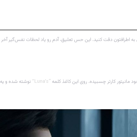
ک!
می به اطرافتون دقت کنید. این حس تعلیق، آدم رو یاد لحظات نفس‌گیر آخر ب
“Luna’s”
نوشته شده و یه