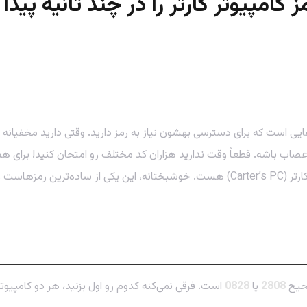
از درهای قفل‌شده و کامپیوترهایی است که برای دسترسی بهشون نیاز به رمز دارید. وقتی
صاب باشه. قطعاً وقت ندارید هزاران کد مختلف رو امتحان کنید! برای همین
معماهایی که در اپیزود ۲ باهاش روبرو می‌شید، پیدا کردن رمز کامپیوتر کارتر (Carter’s PC) 
صحیح
2808
یا
0828
است. فرقی نمی‌کنه کدوم رو اول بزنید، هر دو کامپیوتر 