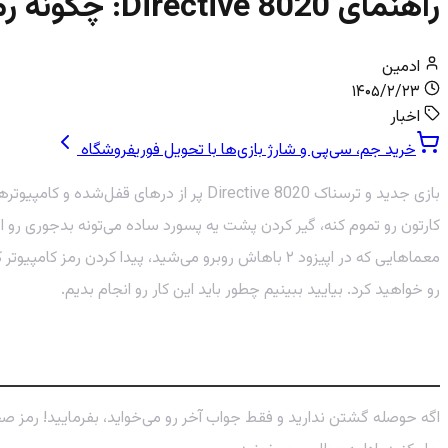
راهنمای Directive 8020: چگونه رمز کامپیوتر کارتر را در چند ثانیه پیدا کنیم؟
ادمین
۱۴۰۵/۲/۲۳
اخبار
خرید جم، سی‌پی و شارژ بازی‌ها با تحویل فوری
فروشگاه
بازی جدید و ترسناک Directive 8020 پر 
کارتون رو تموم کنه، گیر کردن پشت یه پسورد ساده می‌تونه بدجوری رو اع
رو خواهید کرد. بیایید ببینیم چطور باید این کار رو انجام بدیم.
کد کامپیوتر کارتر در Directive 8020 چیست؟ (راه حل سریع)
اگه حوصله گشتن ندارید و فقط جواب آخر رو می‌خواید، بفرمایید! رمز 