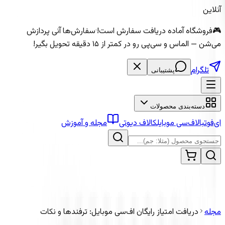
آنلاین
🎮
فروشگاه آماده دریافت سفارش است!
·
سفارش‌ها آنی پردازش
می‌شن — الماس و سی‌پی رو در کمتر از ۱۵ دقیقه تحویل بگیر!
تلگرام
پشتیبانی
دسته‌بندی محصولات
ای‌فوتبال
اف‌سی موبایل
کالاف دیوتی
مجله و آموزش
مجله
دریافت امتیاز رایگان اف‌سی موبایل: ترفندها و نکات