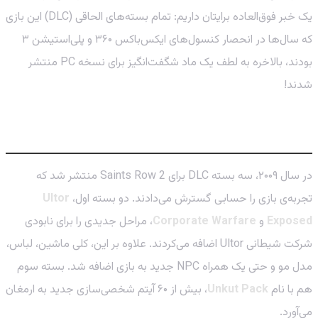
یک خبر فوق‌العاده برایتان داریم: تمام بسته‌های الحاقی (DLC) این بازی
که سال‌ها در انحصار کنسول‌های ایکس‌باکس ۳۶۰ و پلی‌استیشن ۳
بودند، بالاخره به لطف یک ماد شگفت‌انگیز برای نسخه PC منتشر
شدند!
پایان یک حسرت ۱۵ ساله برای PC بازها
در سال ۲۰۰۹، سه بسته DLC برای Saints Row 2 منتشر شد که
تجربه‌ی بازی را حسابی گسترش می‌دادند. دو بسته اول،
Ultor
Exposed
و
Corporate Warfare
، مراحل جدیدی را برای نابودی
شرکت شیطانی Ultor اضافه می‌کردند. علاوه بر این، کلی ماشین، لباس،
مدل مو و حتی یک همراه NPC جدید به بازی اضافه شد. بسته سوم
هم با نام
Unkut Pack
، بیش از ۶۰ آیتم شخصی‌سازی جدید به ارمغان
می‌آورد.