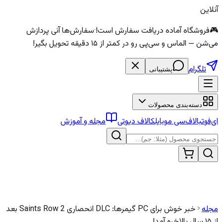
آنلاین
🎮
فروشگاه آماده دریافت سفارش است!
·
سفارش‌ها آنی پردازش
می‌شن — الماس و سی‌پی رو در کمتر از ۱۵ دقیقه تحویل بگیر!
تلگرام
پشتیبانی
دسته‌بندی محصولات
ای‌فوتبال
اف‌سی موبایل
کالاف دیوتی
مجله و آموزش
مجله
خبر خوش برای PC گیمرها: DLC انحصاری Saints Row 2 بعد
از ۱۵ سال بالاخره آمد!