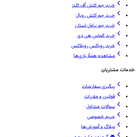
خرید جم کلش آف کلنز
خرید جم کلش رویال
خرید جم براول استارز
خرید الماس هی دی
خرید روباکس روبلاکس
مشاهده همهٔ بازی‌ها
خدمات مشتریان
پیگیری سفارشات
قوانین و مقررات
سوالات متداول
حریم خصوصی
وبلاگ و آموزش‌ها