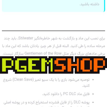
داشته باشید.
چگونه این ماد را نصب و اجرا کنیم؟
برای نصب این ماد و بازگشت به شهر خاطره‌انگیز Stilwater، باید چند
مرحله ساده را طی کنید. البته قبل از هر چیز، یادتان باشد که این ماد با
برخی مادهای بزرگ دیگر مثل Gentlemen of the Row سازگار نیست.
ابتدا باید آخرین نسخه Juiced Patch (نسخه 9.0.0 به بالا)
را نصب داشته باشید.
توصیه می‌شود بازی را با یک سیو تمیز (Clean Save) شروع
کنید.
فایل ماد PC DLC را دانلود کنید.
پوشه DLC را از فایل فشرده استخراج کرده و در پوشه اصلی