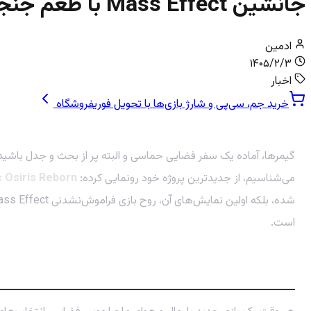
جانشین Mass Effect با طعم جنجال هوش مصنوعی؟ همه‌چیز درباره The Expanse: Osiris Reborn
ادمین
۱۴۰۵/۲/۳
اخبار
خرید جم، سی‌پی و شارژ بازی‌ها با تحویل فوری
فروشگاه
گیمرها، آماده یک سفر فضایی حماسی و البته پر از بحث و جدل باشید
می‌شناسیم، از جدیدترین پروژه خود رونمایی کرده:
 Osiris Reborn
است.
Osiris Reborn: یک Mass Effect مدرن در دنیای The Expanse