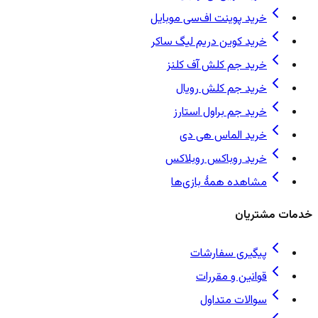
خرید پوینت اف‌سی موبایل
خرید کوین دریم لیگ ساکر
خرید جم کلش آف کلنز
خرید جم کلش رویال
خرید جم براول استارز
خرید الماس هی دی
خرید روباکس روبلاکس
مشاهده همهٔ بازی‌ها
خدمات مشتریان
پیگیری سفارشات
قوانین و مقررات
سوالات متداول