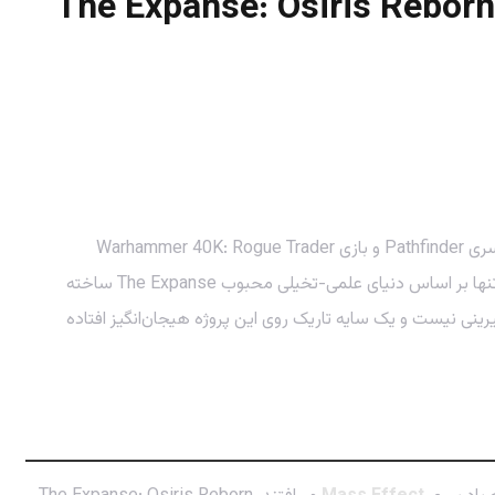
، که ما آن را با شاهکارهایی مثل سری Pathfinder و بازی Warhammer 40K: Rogue Trader
. این خبر مثل بمب در جامعه گیمینگ صدا کرد، چون نه تنها بر اساس دنیای علمی-تخیلی محبوب The Expanse ساخته
اما صبر کنید، همه‌چیز به این شیرینی نیست و یک سایه تاریک روی این پروژه هیجان‌انگیز افتاده