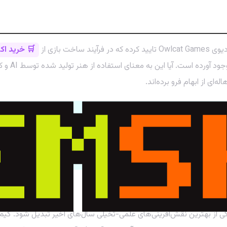
ان است!
ت بازی از
🛒 خرید ا
سوالات و ن
‌ای از ابهام فرو برده‌اند.
بحث اصلی اینجاست: آیا Owlcat Games از 🛒 خرید اکانت ChatGPT Plus و ابزارهای مشابه به عنوان ی
ستقبال از این بازی را مشخص خواهد کرد.
The  پتانسیل این را دارد که به یکی از بهترین نقش‌آفرینی‌های علمی-تخیلی سال‌های اخیر ت