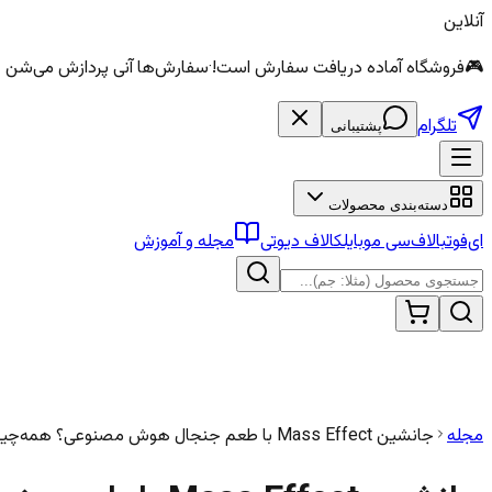
آنلاین
🎮
فروشگاه آماده دریافت سفارش است!
·
سفارش‌ها آنی پردازش می‌شن — الماس و سی
تلگرام
پشتیبانی
دسته‌بندی محصولات
ای‌فوتبال
اف‌سی موبایل
کالاف دیوتی
مجله و آموزش
مجله
جانشین Mass Effect با طعم جنجال هوش مصنوعی؟ همه‌چیز درباره The Expanse: Osiris Reborn