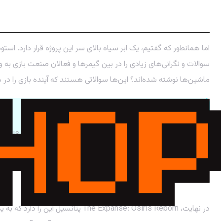
نقطه تاریک ماجرا: پای هوش مصنوعی در می
اما همانطور که گفتیم، یک ابر سیاه بالای سر این پروژه قرار دارد. استودیوی Owlcat Games تایید کرده که در فرآیند ساخ
ماشین‌ها نوشته شده‌اند؟ این‌ها سوالاتی هستند که آینده بازی را در هاله
نکته کلیدی: مرز باریک بین ابزار و جایگزین
خلاقیت انسانی؟ شفافیت توسعه‌دهندگان در این مورد، سرنوشت ا
آینده Osiris Reborn: شاهکار یا قربانی؟
در نهایت، Expanse: Osiris Reborn