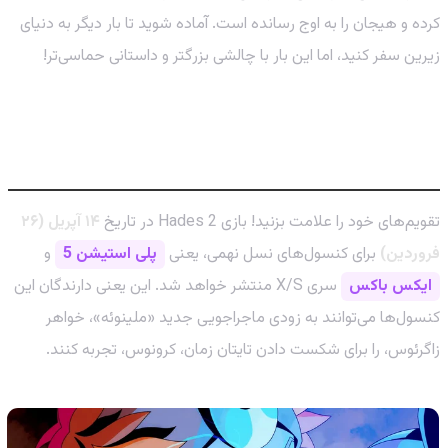
کرده و هیجان را به اوج رسانده است. آماده شوید تا بار دیگر به دنیای
زیرین سفر کنید، اما این بار با چالشی بزرگتر و داستانی حماسی‌تر!
تاریخ دقیق عرضه Hades 2 برای پلی
استیشن 5 و ایکس باکس
تقویم‌های خود را علامت بزنید! بازی Hades 2 در تاریخ
۱۴ آپریل (۲۶
فروردین)
برای کنسول‌های نسل نهمی، یعنی
پلی استیشن 5
و
ایکس باکس
سری X/S منتشر خواهد شد. این یعنی دارندگان این
کنسول‌ها می‌توانند به زودی ماجراجویی جدید «ملینوئه»، خواهر
زاگرئوس، را برای شکست دادن تایتان زمان، کرونوس، تجربه کنند.