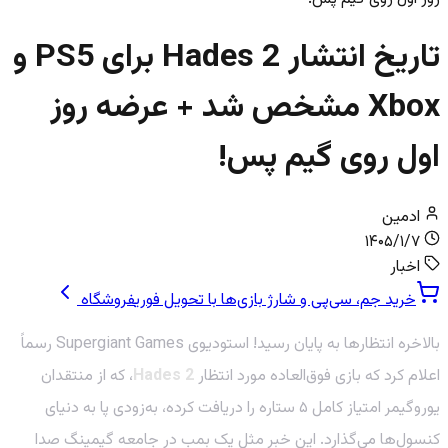
تاریخ انتشار Hades 2 برای PS5 و
Xbox مشخص شد + عرضه روز
اول روی گیم پس!
ادمین
۱۴۰۵/۱/۷
اخبار
خرید جم، سی‌پی و شارژ بازی‌ها با تحویل فوری
فروشگاه
بالاخره انتظارها به پایان رسید! استودیوی Supergiant Games رسماً
اعلام کرد که بازی فوق‌العاده مورد انتظار
Hades 2
، که از منتقدان
یوروگیمر امتیاز کامل ۵ ستاره را دریافت کرده، به‌زودی پا به دنیای
کنسول‌ها می‌گذارد. این خبر مثل یک بمب در جامعه گیمینگ صدا