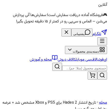
آنلاین
🎮
فروشگاه آماده دریافت سفارش است!
·
سفارش‌ها آنی پردازش
می‌شن — الماس و سی‌پی رو در کمتر از ۱۵ دقیقه تحویل بگیر!
تلگرام
پشتیبانی
دسته‌بندی محصولات
ای‌فوتبال
اف‌سی موبایل
کالاف دیوتی
مجله و آموزش
مجله
تاریخ انتشار Hades 2 برای PS5 و Xbox مشخص شد + عرضه
روز اول روی گیم پس!