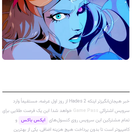
یک سورپرایز بزرگ برای کاربران گیم پس!
خبر هیجان‌انگیزتر اینکه Hades 2 از روز اول عرضه، مستقیماً وارد
سرویس اشتراکی
Game Pass
خواهد شد! این یک فرصت طلایی برای
تمام مشترکین این سرویس روی کنسول‌های
ایکس باکس
و
کامپیوتر است تا بدون پرداخت هیچ هزینه اضافی، یکی از بهترین