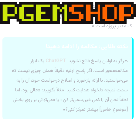
پرامپت:
«متن زیر [متن طولانی را اینجا قرار دهید] را به ۵ نکته کلیدی و
قابل فهم خلاصه کن. هدف، درک سریع مهم‌ترین بخش‌های متن برای
یک مدیر پروژه است.»
نکته طلایی: مکالمه را ادامه دهید!
هرگز به اولین پاسخ قانع نشوید.
ChatGPT
یک ابزار
مکالمه‌محور است. اگر پاسخ اولیه دقیقاً همان چیزی نیست که
می‌خواستید، با ارائه بازخورد و اصلاح درخواست خود، آن را به
سمت نتیجه دلخواه هدایت کنید. مثلاً بگویید: «عالی بود، اما
لطفاً لحن آن را کمی غیررسمی‌تر کن» یا «می‌توانی بر روی بخش
[موضوع خاص] بیشتر تمرکز کنی؟»
نتیجه‌گیری: شما فرمانده هوش مصنوعی