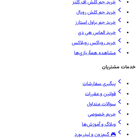
خرید جم کلش آف کلنز
خرید جم کلش رویال
خرید جم براول استارز
خرید الماس هی دی
خرید روباکس روبلاکس
مشاهده همهٔ بازی‌ها
خدمات مشتریان
پیگیری سفارشات
قوانین و مقررات
سوالات متداول
حریم خصوصی
وبلاگ و آموزش‌ها
🎮 گیم‌زون و لیدربورد