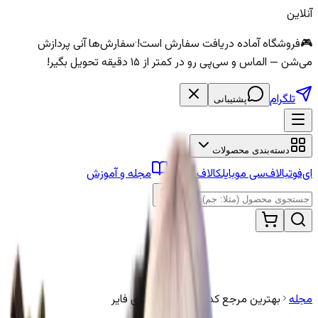
آنلاین
🎮
فروشگاه آماده دریافت سفارش است!
·
سفارش‌ها آنی پردازش
می‌شن — الماس و سی‌پی رو در کمتر از ۱۵ دقیقه تحویل بگیر!
تلگرام
پشتیبانی
دسته‌بندی محصولات
ای‌فوتبال
اف‌سی موبایل
کالاف دیوتی
مجله و آموزش
مجله
بهترین مرجع کدهای ردیم FF فری فایر