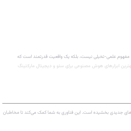
امروز، ماندن در صدر رقابت به معنای استفاده از هوشمندترین و کارآمدترین ابزارهاست. هوش مصنوعی (AI) دیگر یک مفهوم علمی-تخیلی نیست، بلکه یک واقعیت قدرتمند است که
ترین ابزارهای هوش مصنوعی برای سئو و دیجیتال مارکتینگ
رت‌های جدیدی بخشیده است. این فناوری به شما کمک می‌کند تا مخاطبان