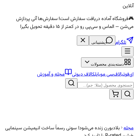
آنلاین
🎮
فروشگاه آماده دریافت سفارش است!
·
سفارش‌ها آنی پردازش
می‌شن — الماس و سی‌پی رو در کمتر از ۱۵ دقیقه تحویل بگیر!
تلگرام
پشتیبانی
دسته‌بندی محصولات
ای‌فوتبال
اف‌سی موبایل
کالاف دیوتی
مجله و آموزش
مجله
بلادبورن زنده می‌شود! سونی رسماً ساخت انیمیشن سینمایی
خشن R-rated را تایید کرد