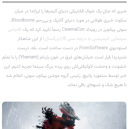
خبری که مثل یک شوک الکتریکی دنیای گیمرها را لرزاند! در میان
سکوت خبری طولانی در مورد دنیای گاتیک و بی‌رحم Bloodborne،
سونی پیکچرز در رویداد CinemaCon رسماً تایید کرد که یک
اقتباس
سینمایی انیمیشنی با درجه سنی R (بزرگسال)
از این شاهکار
استودیوی FromSoftware در دست ساخت است. بله، درست
شنیدید! قرار است خیابان‌های غرق در خون یارنام (Yharnam) را با تمام
خشونت و وحشت لاوکرفتی‌اش روی پرده بزرگ سینما تجربه کنیم. این
خبر توسط سنفورد پانیچ، رئیس گروه موشن پیکچر سونی، اعلام شد
تا هیچ شک و شبهه‌ای باقی نماند.