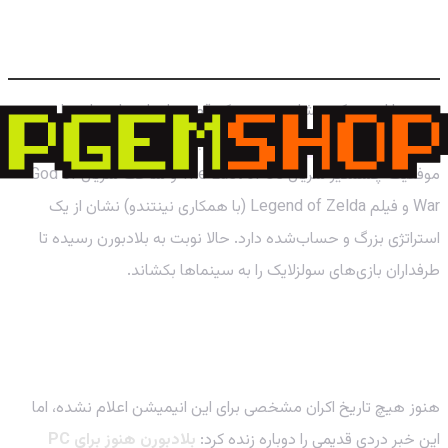
سونی و فتح دنیای سینما با گنجینه‌های
پلی‌استیشن
سونی با این حرکت نشان می‌دهد که قصد دارد از تمام پتانسیل
عناوین انحصاری
پلی استیشن
خود برای فتح گیشه استفاده کند.
موفقیت چشمگیر سریال The Last of Us و ساخت سریال God of
War و فیلم Legend of Zelda (با همکاری نینتندو) نشان از یک
استراتژی بزرگ و حساب‌شده دارد. حالا نوبت به بلادبورن رسیده تا
طرفداران بازی‌های سولزلایک را به سینماها بکشاند.
آیا این فیلم مرهمی بر زخم نبودن بلادبورن روی PC
است؟
هنوز هیچ تاریخ اکران مشخصی برای این انیمیشن اعلام نشده، اما
این خبر دردی قدیمی را دوباره زنده کرد:
بلادبورن هنوز برای PC