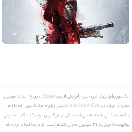
چرا حضور JackSepticEye یک خبر
غافلگیرکننده (و شاید عالی) است؟
اما سورپرایز بزرگ این خبر، نام یکی از تهیه‌کنندگان پروژه است: یوتیوبر
معروف ایرلندی،
JackSepticEye
! شان ویلیام مک‌لافلین، که با نام
جک‌سپتیک‌آی شناخته می‌شود، یکی از بزرگترین تولیدکنندگان محتوای
یوتیوب با بیش از ۳۱ میلیون دنبال‌کننده است. او بارها اعلام کرده که