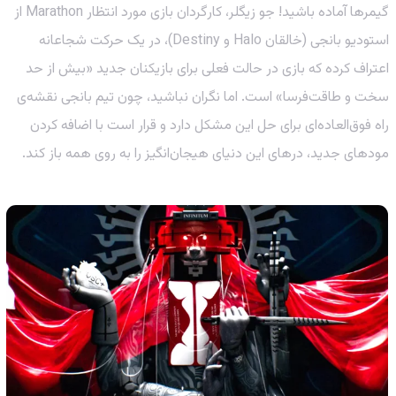
گیمرها آماده باشید! جو زیگلر، کارگردان بازی مورد انتظار Marathon از
استودیو بانجی (خالقان Halo و Destiny)، در یک حرکت شجاعانه
اعتراف کرده که بازی در حالت فعلی برای بازیکنان جدید «بیش از حد
سخت و طاقت‌فرسا» است. اما نگران نباشید، چون تیم بانجی نقشه‌ی
راه فوق‌العاده‌ای برای حل این مشکل دارد و قرار است با اضافه کردن
مودهای جدید، درهای این دنیای هیجان‌انگیز را به روی همه باز کند.