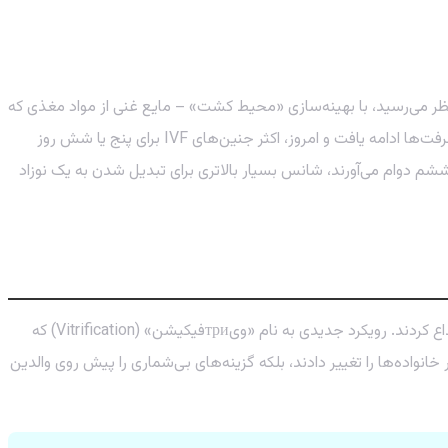
ظر می‌رسید، با بهینه‌سازی «محیط کشت» – مایع غنی از مواد مغذی که
جنین در آن رشد می‌کند – به دست آمده بود. جنین‌های سه‌روزه که حدود ۶ تا ۱۰ سلول داشتند، شانس موفقیت را به ۲۵ درصد رساندند! این پیشرفت‌ها ادامه یافت و امروز، اکثر جنین‌های IVF برای پنج یا شش روز
تری که تا روز ششم دوام می‌آورند، شانس بسیار بالاتری برای تبدیل شدن به یک نوزاد
همزمان با پیشرفت در کشت جنین، فناوری‌های دیگری نیز ورق را برگرداندند. دانشمندان روشی برای انجماد جنین‌ها و استفاده از آن‌ها در آینده ابداع کردند. رویکرد جدیدی به نام «ویтриفیکیشن» (Vitrification) که
انواده‌ها را تغییر دادند، بلکه گزینه‌های بی‌شماری را پیش روی والدین