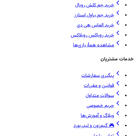
خرید جم کلش رویال
خرید جم براول استارز
خرید الماس هی دی
خرید روباکس روبلاکس
مشاهده همهٔ بازی‌ها
خدمات مشتریان
پیگیری سفارشات
قوانین و مقررات
سوالات متداول
حریم خصوصی
وبلاگ و آموزش‌ها
🎮 گیم‌زون و لیدربورد