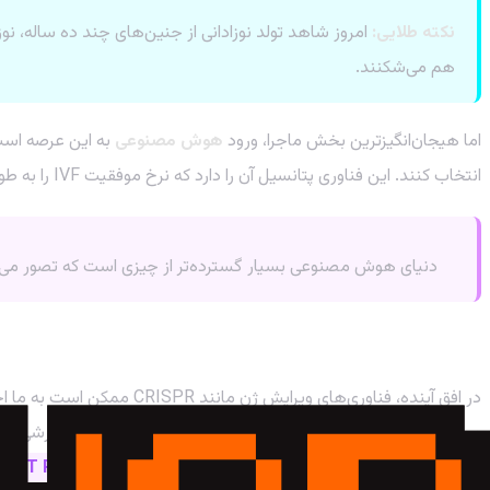
نکته طلایی:
امروز شاهد تولد نوزادانی از جنین‌های چند ده ساله، نوزادانی با DNA از سه نفر، و حتی نوزادانی هستیم
هم می‌شکنند.
اما هیجان‌انگیزترین بخش ماجرا، ورود
هوش مصنوعی
انتخاب کنند. این فناوری پتانسیل آن را دارد که نرخ موفقیت IVF را به طور چشمگیری افزایش دهد و استرس و هزینه‌های روانی و مالی زوج‌ها را کاهش دهد.
دنیای هوش مصنوعی بسیار گسترده‌تر از چیزی است که تصور می‌کنید. برای کشف و استفاده از قد
آینده اینجاست: جنین‌های مهندسی‌شده و سوالات اخلاق
در افق آینده، فناوری‌های
می‌کند. آیا ما در حال قدم گذاشتن در مسیر طراحی «نوزادان سفارشی» ه
پاسخ دهد. ابزارهای هوش مصنوعی مانند
🛒 خرید اکانت ChatGPT Plus