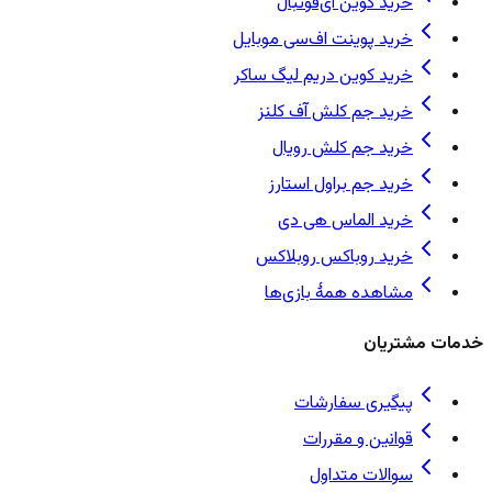
خرید کوین ای‌فوتبال
خرید پوینت اف‌سی موبایل
خرید کوین دریم لیگ ساکر
خرید جم کلش آف کلنز
خرید جم کلش رویال
خرید جم براول استارز
خرید الماس هی دی
خرید روباکس روبلاکس
مشاهده همهٔ بازی‌ها
خدمات مشتریان
پیگیری سفارشات
قوانین و مقررات
سوالات متداول