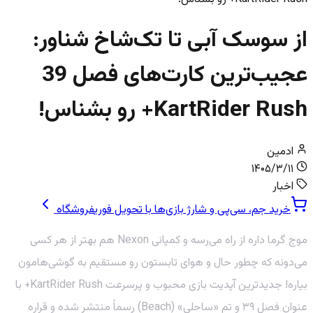
از سوسک آبی تا تک‌شاخ شناور:
عجیب‌ترین کارت‌های فصل 39
KartRider Rush+ رو بشناس!
ادمین
۱۴۰۵/۳/۱۱
اخبار
خرید جم، سی‌پی و شارژ بازی‌ها با تحویل فوری
فروشگاه
موج گرما داره از راه می‌رسه و کمپانی Nexon هم بهتر از هر کسی
می‌دونه که چطور حال و هوای تابستون رو مستقیم به گوشی‌هامون
بیاره! جدیدترین آپدیت بازی محبوب و پرسرعت KartRider Rush+ با
عنوان فصل ۳۹ و تم «ساحلی» (Beach) رسماً منتشر شده و قراره