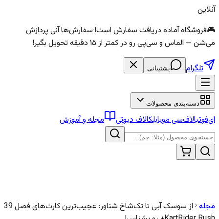
آنلاین
🎮
فروشگاه آماده دریافت سفارش است!
·
سفارش‌ها آنی پردازش
می‌شن — الماس و سی‌پی رو در کمتر از ۱۵ دقیقه تحویل بگیر!
تلگرام
پشتیبانی
دسته‌بندی محصولات
ای‌فوتبال
اف‌سی موبایل
کالاف دیوتی
مجله و آموزش
مجله
از سوسک آبی تا تک‌شاخ شناور: عجیب‌ترین کارت‌های فصل 39
KartRider Rush+ رو بشناس!