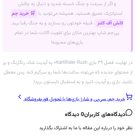
و اگر از سرعت و جنگ خسته شدید و دنبال یه چالش
استراتژیک عمیق هستید، همیشه می‌تونید با
🛒 خرید جم
کلش آف کلنز
، قبیله خودتون رو بسازید و به جنگ رقبا برید.
پی‌جم شاپ بهترین مکان برای تقویت اکانت شما در تمام
بازی‌های محبوبه!
در نهایت، فصل ۳۹ بازی KartRider Rush+ یه آپدیت شاد، رنگارنگ و پر
از محتوای جدیده که می‌تونه ساعت‌ها شما رو سرگرم کنه. پس معطل
نکنید، بازی رو آپدیت کنید و به استقبال تابستون برید!
خرید جم، سی‌پی و شارژ بازی‌ها با تحویل فوری
فروشگاه
دیدگاه‌های کاربران
0
دیدگاه
نظر خود را درباره این مقاله با ما به اشتراک بگذارید