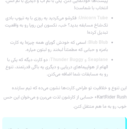
پیست‌ها خودنمایی کنن. یکی با تم آب و دیگری با تم آتش،
انتخاب با شماست!
Unicorn Tube:
فکرشو می‌کردید یه روزی با یه تیوپ بادی
تک‌شاخ مسابقه بدید؟ خب، نکسون این رویا رو به واقعیت
تبدیل کرده!
Blub Blub:
اسمی که خودش گویای همه چیزه! یه کارت
بامزه و حبابی که مطمئناً لبخند رو لبتون میاره.
Seaplane و Thunder Buggy:
دو کارت دیگه که یکی با
الهام از هواپیماهای دریایی و دیگری یه باگی قدرتمند، تنوع
رو به مسابقات شما اضافه می‌کنن.
این تنوع و خلاقیت تو طراحی کارت‌ها نشون می‌ده که تیم سازنده
KartRider Rush+ حسابی از کارشون لذت می‌برن و می‌خوان این حس
خوب رو به ما هم منتقل کنن.