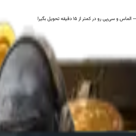
‌پی رو در کمتر از ۱۵ دقیقه تحویل بگیر!