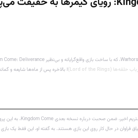
اب حلقه‌ها (Lord of the Rings)
! بالاخره پس از ماه‌ها شایعه و گمان
توبیاس استولز-زویلینگ، مدیر
احی Kingdom Come: Deliverance 2) با شور و اشتیاق فراوان در حال کار روی این بازی هستند. به گ