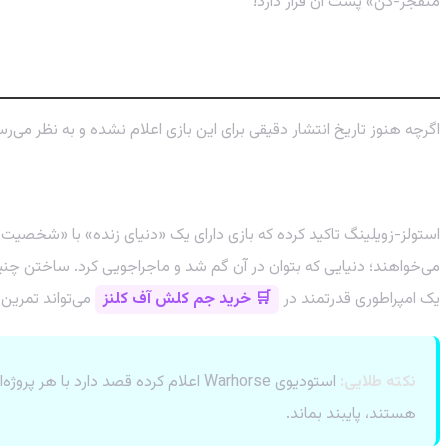
منفجر-کن» پشت آن قرار دارد!
چه انتظاراتی از این RPG جهان‌باز داریم؟
اگرچه هنوز تاریخ انتشار دقیقی برای این بازی اعلام نشده و به نظر می‌رس
یک دنیای زنده و عمیقاً غوطه‌ورکننده
می‌خواهند؛ دنیایی که بتوان در آن گم شد و ماجراجویی کرد. ساختن چنین
یک امپراطوری قدرتمند در
🛒 خرید جم کلش آف کلنز
می‌تواند تمرین 
نکته طلایی:
هستند، پایبند بماند.