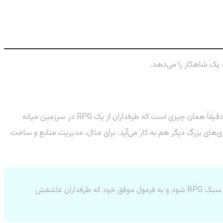
د یک شاهکار را می‌دهد.
استولز-زویلینگ تاکید کرده که بازی دارای یک «دنیای زنده» با «شخصیت‌های جذاب، مکان‌های خاطره‌انگیز و تمرکز قوی بر روایت» خواهد بود. این دقیقاً همان چیزی است که طرفداران از یک RPG در سرزمین میانه
‌های بزرگ دیگر هم به کار می‌آید. برای مثال، مدیریت منابع و ساخت
استودیوی Warhorse اعلام کرده قصد دارد با هر پروژه‌ای که می‌سازد، چه Kingdom Come و چه ارباب حلقه‌ها، «پادشاه جدید» سبک RPG شود و به فرمول موفق خود که طرفداران عاشقش