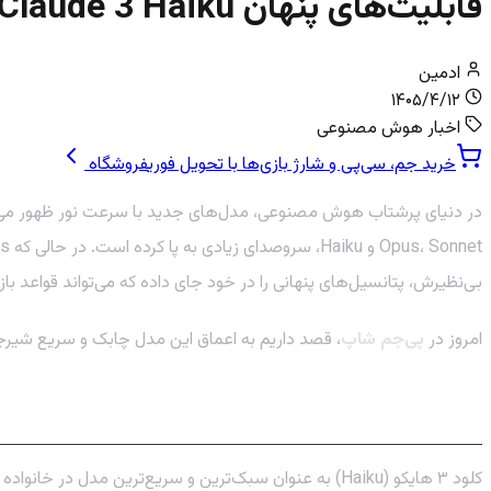
قابلیت‌های پنهان Claude 3 Haiku: کشف پتانسیل‌های این مدل
ادمین
۱۴۰۵/۴/۱۲
اخبار هوش مصنوعی
خرید جم، سی‌پی و شارژ بازی‌ها با تحویل فوری
فروشگاه
در دنیای پرشتاب هوش مصنوعی، مدل‌های جدید با سرعت نور ظهور می‌کنند
Opus، Sonnet و Haiku، سروصدای زیادی به پا کرده است. در حالی که Opus به عنوان مغز متفکر و Sonnet به عنوان گزینه‌ای متعادل شناخته می‌شوند، این
بی‌نظیرش، پتانسیل‌های پنهانی را در خود جای داده که می‌تواند قواعد با
امروز در
پی‌جم شاپ
، قصد داریم به اعماق این مدل چابک و سریع شیرجه بزنیم و قابلیت‌های پنهان Claude 3 Haiku را کشف کنیم. آماده شو
Claude 3 Haiku چیست؟ سریع‌ترین عضو خانواده