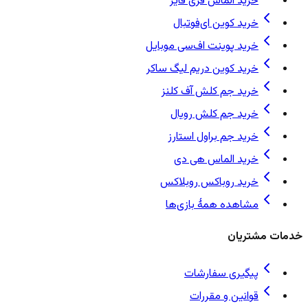
خرید الماس فری فایر
خرید کوین ای‌فوتبال
خرید پوینت اف‌سی موبایل
خرید کوین دریم لیگ ساکر
خرید جم کلش آف کلنز
خرید جم کلش رویال
خرید جم براول استارز
خرید الماس هی دی
خرید روباکس روبلاکس
مشاهده همهٔ بازی‌ها
خدمات مشتریان
پیگیری سفارشات
قوانین و مقررات